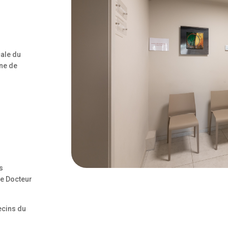
ale du
une de
s
le Docteur
ecins du